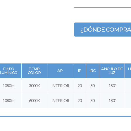
¿DÓNDE COMPRA
FLUJO
TEMP.
ÁNGULO DE
H
AP.
IP
IRC
LUMÍNICO
COLOR
LUZ
1080lm
3000K
INTERIOR
20
80
180º
1080lm
6000K
INTERIOR
20
80
180º