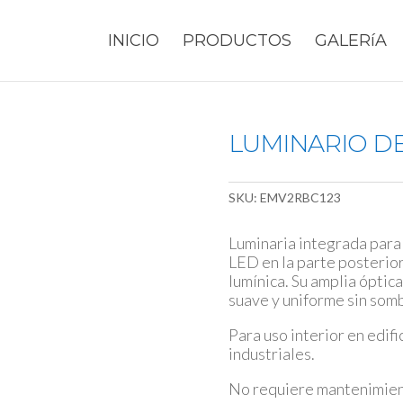
INICIO
PRODUCTOS
GALERíA
LUMINARIO D
SKU:
EMV2RBC123
Luminaria integrada para
LED en la parte posterior,
lumínica. Su amplia óptic
suave y uniforme sin somb
Para uso interior en edifi
industriales.
No requiere mantenimiento