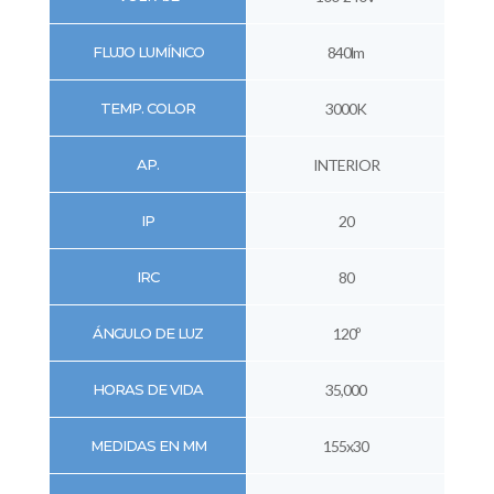
FLUJO LUMÍNICO
840lm
TEMP. COLOR
3000K
AP.
INTERIOR
IP
20
IRC
80
ÁNGULO DE LUZ
120º
HORAS DE VIDA
35,000
MEDIDAS EN MM
155x30