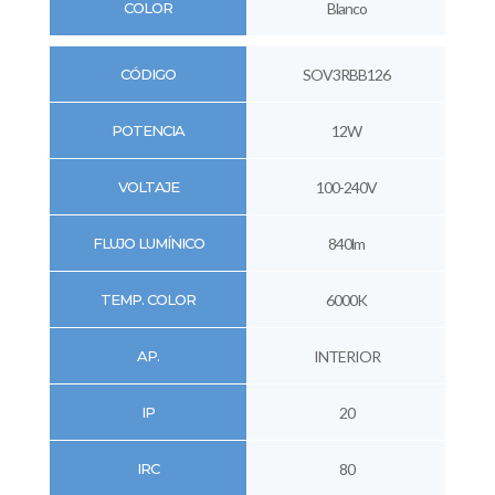
COLOR
Blanco
CÓDIGO
SOV3RBB126
POTENCIA
12W
VOLTAJE
100-240V
FLUJO LUMÍNICO
840lm
TEMP. COLOR
6000K
AP.
INTERIOR
IP
20
IRC
80